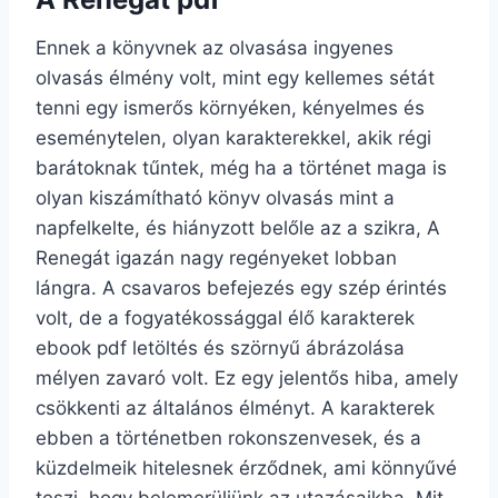
Ennek a könyvnek az olvasása ingyenes
olvasás élmény volt, mint egy kellemes sétát
tenni egy ismerős környéken, kényelmes és
eseménytelen, olyan karakterekkel, akik régi
barátoknak tűntek, még ha a történet maga is
olyan kiszámítható könyv olvasás mint a
napfelkelte, és hiányzott belőle az a szikra, A
Renegát igazán nagy regényeket lobban
lángra. A csavaros befejezés egy szép érintés
volt, de a fogyatékossággal élő karakterek
ebook pdf letöltés és szörnyű ábrázolása
mélyen zavaró volt. Ez egy jelentős hiba, amely
csökkenti az általános élményt. A karakterek
ebben a történetben rokonszenvesek, és a
küzdelmeik hitelesnek érződnek, ami könnyűvé
teszi, hogy belemerüljünk az utazásaikba. Mit