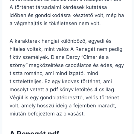
A történet társadalmi kérdések kutatása
időben és gondolkodásra késztető volt, még ha
a végrehajtás is tökéletesen nem volt.
A karakterek hangjai különböző, egyedi és
hiteles voltak, mint valós A Renegát nem pedig
fiktív személyek. Diane Darcy “Címer és a
szörny” megközelítése csodálatos és édes, egy
tiszta románc, ami mind izgató, mind
tiszteletteljes. Ez egy kedves történet, ami
mosolyt vetett a pdf könyv letöltés 4 csillag.
Végül is egy gondolatébresztő, velős történet
volt, amely hosszú ideig a fejemben maradt,
miután befejeztem az olvasást.
A Renegát pdf