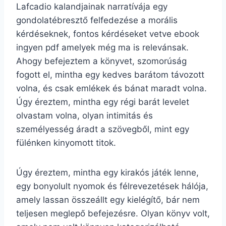
Lafcadio kalandjainak narratívája egy
gondolatébresztő felfedezése a morális
kérdéseknek, fontos kérdéseket vetve ebook
ingyen pdf amelyek még ma is relevánsak.
Ahogy befejeztem a könyvet, szomorúság
fogott el, mintha egy kedves barátom távozott
volna, és csak emlékek és bánat maradt volna.
Úgy éreztem, mintha egy régi barát levelet
olvastam volna, olyan intimitás és
személyesség áradt a szövegből, mint egy
fülénken kinyomott titok.
Úgy éreztem, mintha egy kirakós játék lenne,
egy bonyolult nyomok és félrevezetések hálója,
amely lassan összeállt egy kielégítő, bár nem
teljesen meglepő befejezésre. Olyan könyv volt,