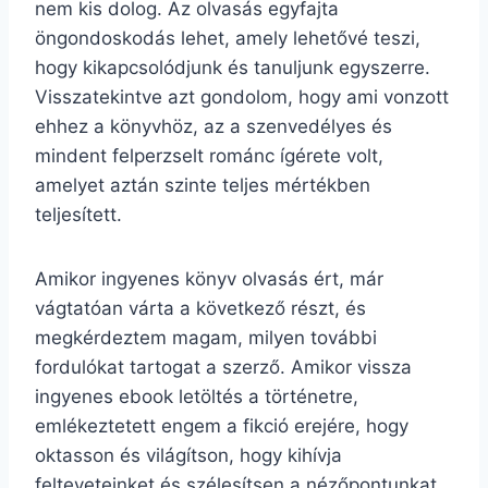
nem kis dolog. Az olvasás egyfajta
öngondoskodás lehet, amely lehetővé teszi,
hogy kikapcsolódjunk és tanuljunk egyszerre.
Visszatekintve azt gondolom, hogy ami vonzott
ehhez a könyvhöz, az a szenvedélyes és
mindent felperzselt románc ígérete volt,
amelyet aztán szinte teljes mértékben
teljesített.
Amikor ingyenes könyv olvasás ért, már
vágtatóan várta a következő részt, és
megkérdeztem magam, milyen további
fordulókat tartogat a szerző. Amikor vissza
ingyenes ebook letöltés a történetre,
emlékeztetett engem a fikció erejére, hogy
oktasson és világítson, hogy kihívja
felteveteinket és szélesítsen a nézőpontunkat.