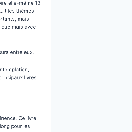
oire elle-même 13
uit les thèmes
rtants, mais
érique mais avec
ours entre eux.
ontemplation,
incipaux livres
inence. Ce livre
long pour les