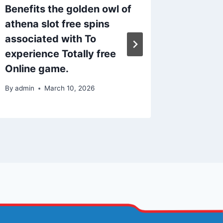
Benefits the golden owl of
Bedienu
athena slot free spins
Dein Ki
associated with To
Hase –
experience Totally free
By
admin
Online game.
By
admin
March 10, 2026