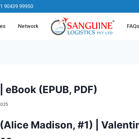
1 90439 99950
ces
Network
FAQ
 | eBook (EPUB, PDF)
2025
(Alice Madison, #1) | Valenti