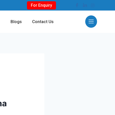
For Enquiry
s
Blogs
Contact Us
na