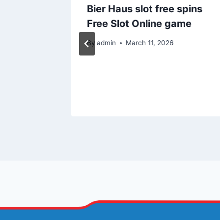
 Online
Bier Haus slot free spins
 on
Free Slot Online game
in to
By
admin
March 11, 2026