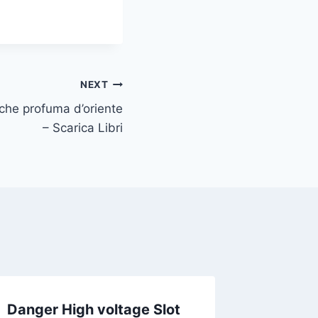
NEXT
a che profuma d’oriente
– Scarica Libri
Danger High voltage Slot
Bazi s