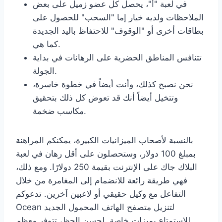
في لعبة "أ"، يحصل كل عضو زميل على بعض
الملاحظات ولديه خيار إما "السحب" للحصول على
بطاقات أخرى أو "الوقوف" للاحتفاظ باليد الجديدة
كما هي.
تتنافس المناطق الحضرية على الرهانات في بداية
الجولة.
نحن نصبح كذلك، وأنت أيضاً في خطوة خاسرة،
وتتخيل أيضاً أنك قد تعوض كل ذلك بتحقيق
مكاسب ضخمة.
بالنسبة لأصحاب الميزانيات الكبيرة، يمكنكم المراهنة
بمبلغ 100 دولار، وستحصلون على أقل رهان في لعبة
البلاك جاك على الإنترنت بقيمة 250 دولارًا. ومع ذلك،
فهي طريقة رائعة للانضمام إلى المغامرة من خلال
التفاعل مع وكيل حقيقي أو لاعبين آخرين. تدعوكم
Ocean لتنزيل متصفح الهاتف المحمول الجديد
للاستمتاع بميزات خاصة. لحسن الحظ، تتوفر معظم