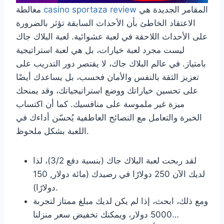
المقامر الجديدة هي
casino sportaza review
مغالطة
الاعتقاد الخاطئ بأن الأحداث السابقة تؤثر بالضرورة
على الأحداث اللاحقة في لعبة عشوائية. لعبة البلاك جاك
ليست مجرد لعبة خيارات، بل هي لعبة استراتيجية
بامتياز. في عالم البلاك جاك، لا يقتصر دور التدريب على
تعزيز الثقة بالنفس والأمان فحسب، بل يساعدك أيضًا
على تحسين خياراتك ووضع استراتيجياتك، وقد يمنحك
ميزة غير ملموسة على منافسيك. كما أن اكتساب
الخبرة والتعامل مع النصائح العاطفية يُحسّن أداءك في
اللعبة بشكل ملحوظ.
لقد ربحت لعبة البلاك جاك (بنسبة دفع 3/2)، لذا
لديك الآن 250 دولارًا في رصيدك (مائة دولار, 150
دولارًا).
ومع ذلك، ابحث، إذا لم يكن لديك مبلغ ممتاز لتجربة
5000 دولار، ويمكنك تخفيض سعر منزلنا…